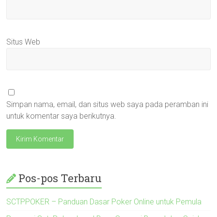
Situs Web
Simpan nama, email, dan situs web saya pada peramban ini
untuk komentar saya berikutnya.
Pos-pos Terbaru
SCTPPOKER – Panduan Dasar Poker Online untuk Pemula