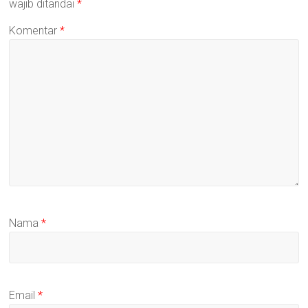
wajib ditandai
*
Komentar
*
Nama
*
Email
*