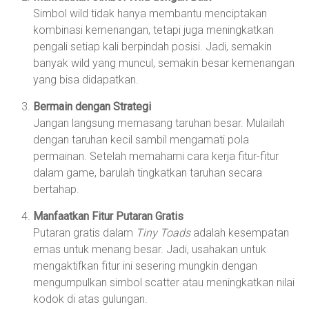
Simbol wild tidak hanya membantu menciptakan
kombinasi kemenangan, tetapi juga meningkatkan
pengali setiap kali berpindah posisi. Jadi, semakin
banyak wild yang muncul, semakin besar kemenangan
yang bisa didapatkan.
Bermain dengan Strategi
Jangan langsung memasang taruhan besar. Mulailah
dengan taruhan kecil sambil mengamati pola
permainan. Setelah memahami cara kerja fitur-fitur
dalam game, barulah tingkatkan taruhan secara
bertahap.
Manfaatkan Fitur Putaran Gratis
Putaran gratis dalam
Tiny Toads
adalah kesempatan
emas untuk menang besar. Jadi, usahakan untuk
mengaktifkan fitur ini sesering mungkin dengan
mengumpulkan simbol scatter atau meningkatkan nilai
kodok di atas gulungan.