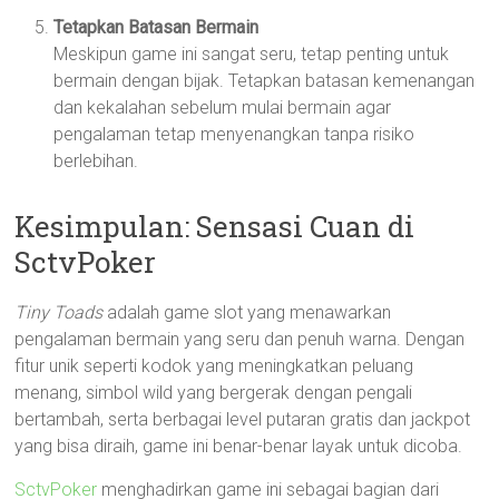
Tetapkan Batasan Bermain
Meskipun game ini sangat seru, tetap penting untuk
bermain dengan bijak. Tetapkan batasan kemenangan
dan kekalahan sebelum mulai bermain agar
pengalaman tetap menyenangkan tanpa risiko
berlebihan.
Kesimpulan: Sensasi Cuan di
SctvPoker
Tiny Toads
adalah game slot yang menawarkan
pengalaman bermain yang seru dan penuh warna. Dengan
fitur unik seperti kodok yang meningkatkan peluang
menang, simbol wild yang bergerak dengan pengali
bertambah, serta berbagai level putaran gratis dan jackpot
yang bisa diraih, game ini benar-benar layak untuk dicoba.
SctvPoker
menghadirkan game ini sebagai bagian dari