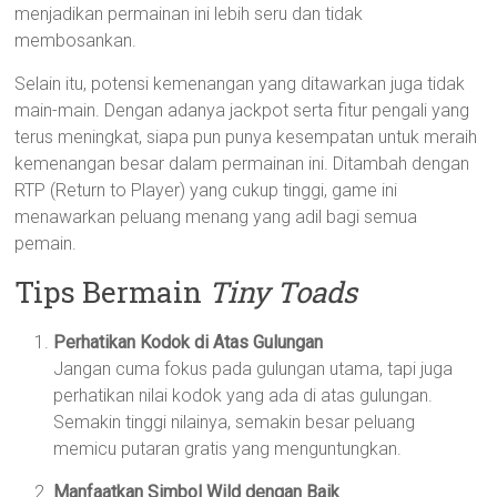
menjadikan permainan ini lebih seru dan tidak
membosankan.
Selain itu, potensi kemenangan yang ditawarkan juga tidak
main-main. Dengan adanya jackpot serta fitur pengali yang
terus meningkat, siapa pun punya kesempatan untuk meraih
kemenangan besar dalam permainan ini. Ditambah dengan
RTP (Return to Player) yang cukup tinggi, game ini
menawarkan peluang menang yang adil bagi semua
pemain.
Tips Bermain
Tiny Toads
Perhatikan Kodok di Atas Gulungan
Jangan cuma fokus pada gulungan utama, tapi juga
perhatikan nilai kodok yang ada di atas gulungan.
Semakin tinggi nilainya, semakin besar peluang
memicu putaran gratis yang menguntungkan.
Manfaatkan Simbol Wild dengan Baik