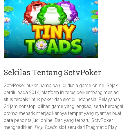
Sekilas Tentang SctvPoker
SctvPoker bukan nama baru di dunia game online. Sejak
berdiri pada 2014, platform ini terus berkembang menjadi
situs terbaik untuk poker dan slot di Indonesia. Pelayanan
24 jam nonstop, pilihan game yang lengkap, serta berbagai
promo menarik menjadikannya tempat yang nyaman buat
para pencinta judi online. Dan yang terbaru, SctvPoker
menghadirkan
Tiny Toads
, slot seru dari Pragmatic Play