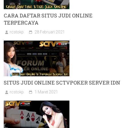
CARA DAFTAR SITUS JUDI ONLINE
TERPERCAYA
rcstokp
28 Februari 2021
SITUS JUDI ONLINE SCTVPOKER SERVER IDN
rcstokp
1 Maret 2021