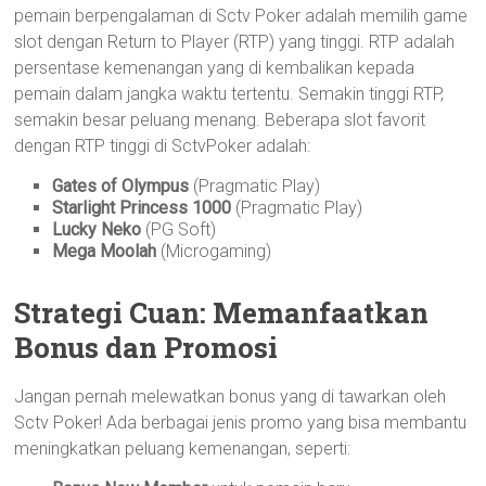
pemain berpengalaman di Sctv Poker adalah memilih game
slot dengan Return to Player (RTP) yang tinggi. RTP adalah
persentase kemenangan yang di kembalikan kepada
pemain dalam jangka waktu tertentu. Semakin tinggi RTP,
semakin besar peluang menang. Beberapa slot favorit
dengan RTP tinggi di SctvPoker adalah:
Gates of Olympus
(Pragmatic Play)
Starlight Princess 1000
(Pragmatic Play)
Lucky Neko
(PG Soft)
Mega Moolah
(Microgaming)
Strategi Cuan: Memanfaatkan
Bonus dan Promosi
Jangan pernah melewatkan bonus yang di tawarkan oleh
Sctv Poker! Ada berbagai jenis promo yang bisa membantu
meningkatkan peluang kemenangan, seperti: