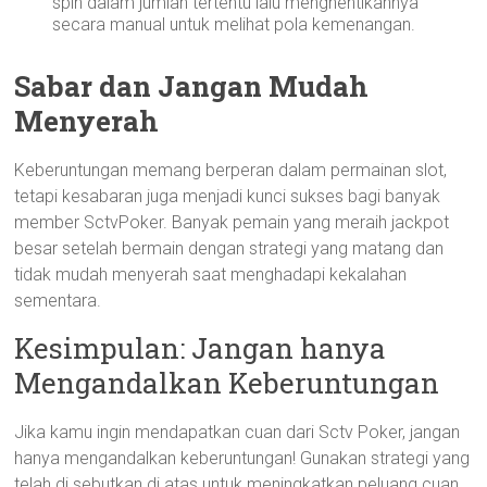
spin dalam jumlah tertentu lalu menghentikannya
secara manual untuk melihat pola kemenangan.
Sabar dan Jangan Mudah
Menyerah
Keberuntungan memang berperan dalam permainan slot,
tetapi kesabaran juga menjadi kunci sukses bagi banyak
member SctvPoker. Banyak pemain yang meraih jackpot
besar setelah bermain dengan strategi yang matang dan
tidak mudah menyerah saat menghadapi kekalahan
sementara.
Kesimpulan: Jangan hanya
Mengandalkan Keberuntungan
Jika kamu ingin mendapatkan cuan dari Sctv Poker, jangan
hanya mengandalkan keberuntungan! Gunakan strategi yang
telah di sebutkan di atas untuk meningkatkan peluang cuan.