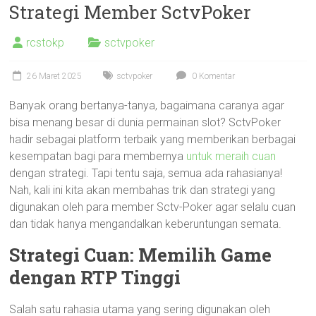
Strategi Member SctvPoker
rcstokp
sctvpoker
26 Maret 2025
sctvpoker
0 Komentar
Banyak orang bertanya-tanya, bagaimana caranya agar
bisa menang besar di dunia permainan slot? SctvPoker
hadir sebagai platform terbaik yang memberikan berbagai
kesempatan bagi para membernya
untuk meraih cuan
dengan strategi. Tapi tentu saja, semua ada rahasianya!
Nah, kali ini kita akan membahas trik dan strategi yang
digunakan oleh para member Sctv-Poker agar selalu cuan
dan tidak hanya mengandalkan keberuntungan semata.
Strategi Cuan: Memilih Game
dengan RTP Tinggi
Salah satu rahasia utama yang sering digunakan oleh