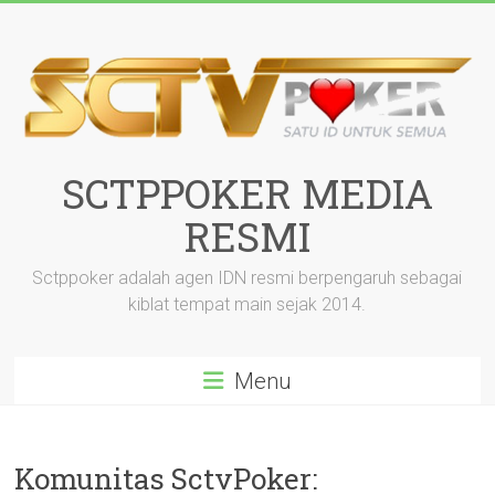
Skip
to
content
SCTPPOKER MEDIA
RESMI
Sctppoker adalah agen IDN resmi berpengaruh sebagai
kiblat tempat main sejak 2014.
Menu
Komunitas SctvPoker: