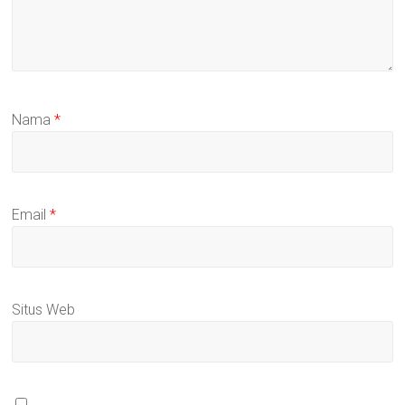
Nama
*
Email
*
Situs Web