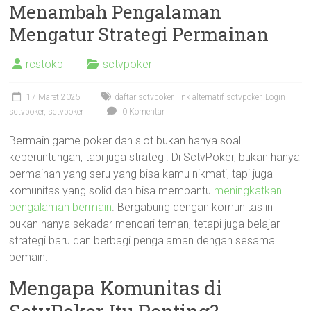
Menambah Pengalaman
Mengatur Strategi Permainan
rcstokp
sctvpoker
17 Maret 2025
daftar sctvpoker
,
link alternatif sctvpoker
,
Login
sctvpoker
,
sctvpoker
0 Komentar
Bermain game poker dan slot bukan hanya soal
keberuntungan, tapi juga strategi. Di SctvPoker, bukan hanya
permainan yang seru yang bisa kamu nikmati, tapi juga
komunitas yang solid dan bisa membantu
meningkatkan
pengalaman bermain
. Bergabung dengan komunitas ini
bukan hanya sekadar mencari teman, tetapi juga belajar
strategi baru dan berbagi pengalaman dengan sesama
pemain.
Mengapa Komunitas di