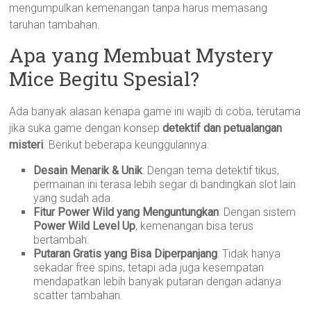
mengumpulkan kemenangan tanpa harus memasang
taruhan tambahan.
Apa yang Membuat Mystery
Mice Begitu Spesial?
Ada banyak alasan kenapa game ini wajib di coba, terutama
jika suka game dengan konsep
detektif dan petualangan
misteri
. Berikut beberapa keunggulannya:
Desain Menarik & Unik
: Dengan tema detektif tikus,
permainan ini terasa lebih segar di bandingkan slot lain
yang sudah ada.
Fitur Power Wild yang Menguntungkan
: Dengan sistem
Power Wild Level Up
, kemenangan bisa terus
bertambah.
Putaran Gratis yang Bisa Diperpanjang
: Tidak hanya
sekadar free spins, tetapi ada juga kesempatan
mendapatkan lebih banyak putaran dengan adanya
scatter tambahan.