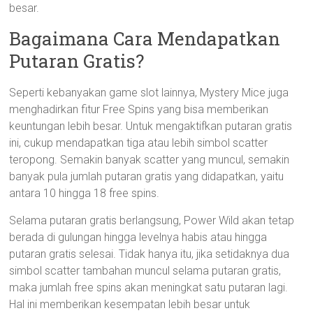
besar.
Bagaimana Cara Mendapatkan
Putaran Gratis?
Seperti kebanyakan game slot lainnya, Mystery Mice juga
menghadirkan fitur Free Spins yang bisa memberikan
keuntungan lebih besar. Untuk mengaktifkan putaran gratis
ini, cukup mendapatkan tiga atau lebih simbol scatter
teropong. Semakin banyak scatter yang muncul, semakin
banyak pula jumlah putaran gratis yang didapatkan, yaitu
antara 10 hingga 18 free spins.
Selama putaran gratis berlangsung, Power Wild akan tetap
berada di gulungan hingga levelnya habis atau hingga
putaran gratis selesai. Tidak hanya itu, jika setidaknya dua
simbol scatter tambahan muncul selama putaran gratis,
maka jumlah free spins akan meningkat satu putaran lagi.
Hal ini memberikan kesempatan lebih besar untuk