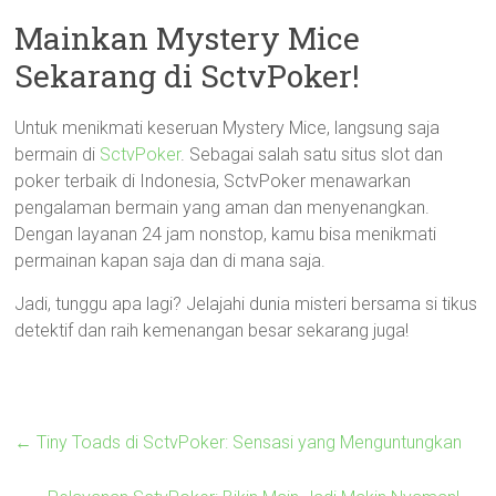
Mainkan Mystery Mice
Sekarang di SctvPoker!
Untuk menikmati keseruan Mystery Mice, langsung saja
bermain di
SctvPoker
. Sebagai salah satu situs slot dan
poker terbaik di Indonesia, SctvPoker menawarkan
pengalaman bermain yang aman dan menyenangkan.
Dengan layanan 24 jam nonstop, kamu bisa menikmati
permainan kapan saja dan di mana saja.
Jadi, tunggu apa lagi? Jelajahi dunia misteri bersama si tikus
detektif dan raih kemenangan besar sekarang juga!
←
Tiny Toads di SctvPoker: Sensasi yang Menguntungkan