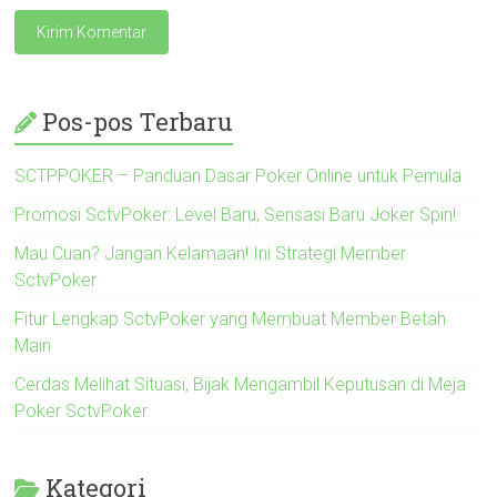
Pos-pos Terbaru
SCTPPOKER – Panduan Dasar Poker Online untuk Pemula
Promosi SctvPoker: Level Baru, Sensasi Baru Joker Spin!
Mau Cuan? Jangan Kelamaan! Ini Strategi Member
SctvPoker
Fitur Lengkap SctvPoker yang Membuat Member Betah
Main
Cerdas Melihat Situasi, Bijak Mengambil Keputusan di Meja
Poker SctvPoker
Kategori