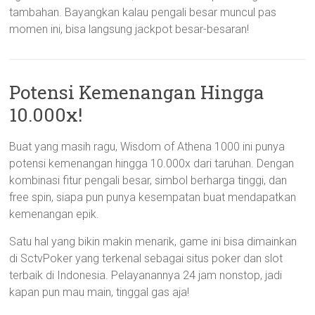
tambahan. Bayangkan kalau pengali besar muncul pas
momen ini, bisa langsung jackpot besar-besaran!
Potensi Kemenangan Hingga
10.000x!
Buat yang masih ragu, Wisdom of Athena 1000 ini punya
potensi kemenangan hingga 10.000x dari taruhan. Dengan
kombinasi fitur pengali besar, simbol berharga tinggi, dan
free spin, siapa pun punya kesempatan buat mendapatkan
kemenangan epik.
Satu hal yang bikin makin menarik, game ini bisa dimainkan
di SctvPoker yang terkenal sebagai situs poker dan slot
terbaik di Indonesia. Pelayanannya 24 jam nonstop, jadi
kapan pun mau main, tinggal gas aja!