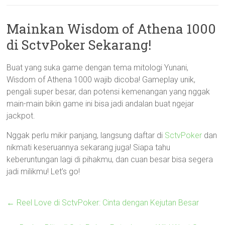
Mainkan Wisdom of Athena 1000
di SctvPoker Sekarang!
Buat yang suka game dengan tema mitologi Yunani,
Wisdom of Athena 1000 wajib dicoba! Gameplay unik,
pengali super besar, dan potensi kemenangan yang nggak
main-main bikin game ini bisa jadi andalan buat ngejar
jackpot.
Nggak perlu mikir panjang, langsung daftar di
SctvPoker
dan
nikmati keseruannya sekarang juga! Siapa tahu
keberuntungan lagi di pihakmu, dan cuan besar bisa segera
jadi milikmu! Let’s go!
←
Reel Love di SctvPoker: Cinta dengan Kejutan Besar