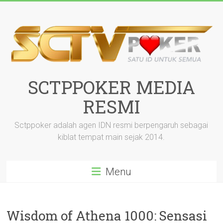
Skip
to
content
SCTPPOKER MEDIA
RESMI
Sctppoker adalah agen IDN resmi berpengaruh sebagai
kiblat tempat main sejak 2014.
Menu
Wisdom of Athena 1000: Sensasi