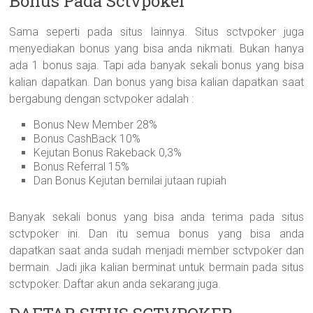
Bonus Pada Sctvpoker
Sama seperti pada situs lainnya. Situs sctvpoker juga
menyediakan bonus yang bisa anda nikmati. Bukan hanya
ada 1 bonus saja. Tapi ada banyak sekali bonus yang bisa
kalian dapatkan. Dan bonus yang bisa kalian dapatkan saat
bergabung dengan sctvpoker adalah :
Bonus New Member 28%
Bonus CashBack 10%
Kejutan Bonus Rakeback 0,3%
Bonus Referral 15%
Dan Bonus Kejutan bernilai jutaan rupiah
Banyak sekali bonus yang bisa anda terima pada situs
sctvpoker ini. Dan itu semua bonus yang bisa anda
dapatkan saat anda sudah menjadi member sctvpoker dan
bermain. Jadi jika kalian berminat untuk bermain pada situs
sctvpoker. Daftar akun anda sekarang juga.