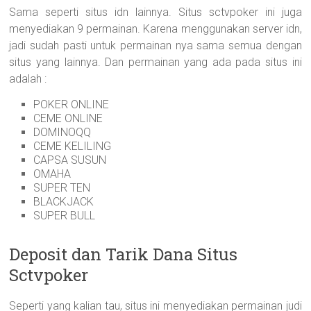
Sama seperti situs idn lainnya. Situs sctvpoker ini juga
menyediakan 9 permainan. Karena menggunakan server idn,
jadi sudah pasti untuk permainan nya sama semua dengan
situs yang lainnya. Dan permainan yang ada pada situs ini
adalah :
POKER ONLINE
CEME ONLINE
DOMINOQQ
CEME KELILING
CAPSA SUSUN
OMAHA
SUPER TEN
BLACKJACK
SUPER BULL
Deposit dan Tarik Dana Situs
Sctvpoker
Seperti yang kalian tau, situs ini menyediakan permainan judi