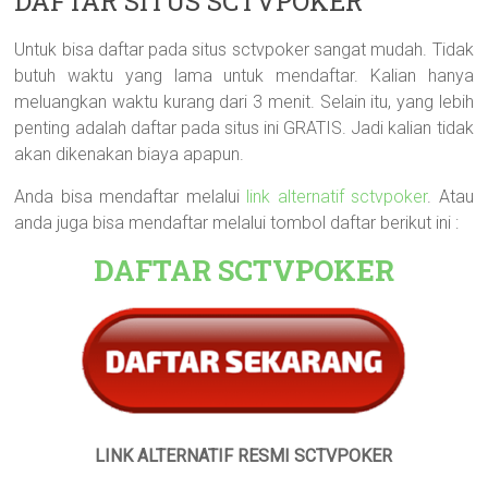
DAFTAR SITUS SCTVPOKER
Untuk bisa daftar pada situs sctvpoker sangat mudah. Tidak
butuh waktu yang lama untuk mendaftar. Kalian hanya
meluangkan waktu kurang dari 3 menit. Selain itu, yang lebih
penting adalah daftar pada situs ini GRATIS. Jadi kalian tidak
akan dikenakan biaya apapun.
Anda bisa mendaftar melalui
link alternatif sctvpoker
. Atau
anda juga bisa mendaftar melalui tombol daftar berikut ini :
DAFTAR SCTVPOKER
LINK ALTERNATIF RESMI SCTVPOKER