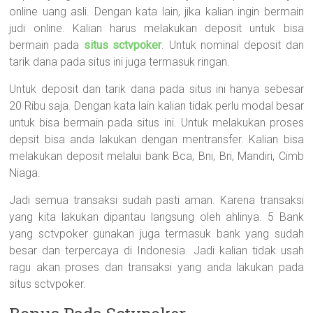
online uang asli. Dengan kata lain, jika kalian ingin bermain
judi online. Kalian harus melakukan deposit untuk bisa
bermain pada
situs sctvpoker
. Untuk nominal deposit dan
tarik dana pada situs ini juga termasuk ringan.
Untuk deposit dan tarik dana pada situs ini hanya sebesar
20 Ribu saja. Dengan kata lain kalian tidak perlu modal besar
untuk bisa bermain pada situs ini. Untuk melakukan proses
depsit bisa anda lakukan dengan mentransfer. Kalian bisa
melakukan deposit melalui bank Bca, Bni, Bri, Mandiri, Cimb
Niaga.
Jadi semua transaksi sudah pasti aman. Karena transaksi
yang kita lakukan dipantau langsung oleh ahlinya. 5 Bank
yang sctvpoker gunakan juga termasuk bank yang sudah
besar dan terpercaya di Indonesia. Jadi kalian tidak usah
ragu akan proses dan transaksi yang anda lakukan pada
situs sctvpoker.