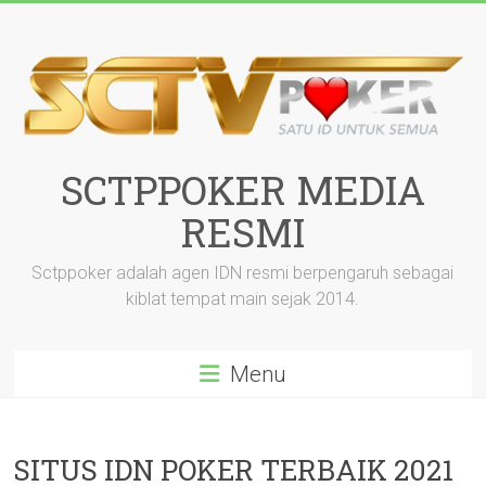
Skip
to
content
SCTPPOKER MEDIA
RESMI
Sctppoker adalah agen IDN resmi berpengaruh sebagai
kiblat tempat main sejak 2014.
Menu
SITUS IDN POKER TERBAIK 2021