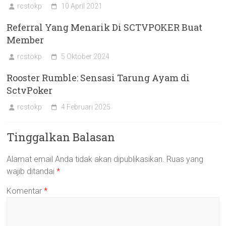
rcstokp
10 April 2021
Referral Yang Menarik Di SCTVPOKER Buat
Member
rcstokp
5 Oktober 2024
Rooster Rumble: Sensasi Tarung Ayam di
SctvPoker
rcstokp
4 Februari 2025
Tinggalkan Balasan
Alamat email Anda tidak akan dipublikasikan.
Ruas yang
wajib ditandai
*
Komentar
*