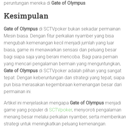
peruntungan mereka di
Gate of Olympus
.
Kesimpulan
Gate of Olympus
di SCTVpoker bukan sekadar permainan
Mesin biasa. Dengan fitur perkalian nyamber yang bisa
mengubah kemenangan kecil menjadi jumlah yang luar
biasa, game ini menawarkan sensasi dan peluang besar
bagi siapa saja yang berani mencoba. Bagi para pemain
yang mencari pengalaman bermain yang menguntungkan,
Gate of Olympus
di SCTVpoker adalah pilihan yang sangat
tepat. Dengan keberuntungan dan strategi yang tepat, siapa
pun bisa merasakan kegembiraan kemenangan besar dari
permainan ini.
Artikel ini menjelaskan mengapa
Gate of Olympus
menjadi
game yang populer di
SCTVpoker
, menyoroti pengalaman
menang besar melalui perkalian nyamber, serta memberikan
strategi untuk meningkatkan peluang kemenangan.