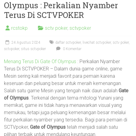
Olympus : Perkalian Nyamber
Terus Di SCTVPOKER
rcstokp
sctv poker
,
sctvpoker
24 Agustus 2024
daftar sctvpoker
,
livechat sctvpoker
,
sctv poker
,
sctvpoker
,
situs sctvpoker
0 Komentar
Menang Terus Di Gate Of Olympus
: Perkalian Nyamber
Terus Di SCTVPOKER – Dalam dunia game online, game
Mesin sering kali menjadi favorit para pemain karena
keseruan dan peluang besar untuk meraih kemenangan.
Salah satu game Mesin yang tengah naik daun adalah
Gate
of Olympus
. Terkenal dengan tema mitologi Yunani yang
memikat, game ini tidak hanya menawarkan visual yang
memukau, tetapi juga peluang kemenangan besar melalui
fitur perkalian nyamber yang tersedia. Bagi para pemain di
SCTVpoker,
Gate of Olympus
telah menjadi salah satu
pilihan terbaik untuk mendulang keuntungan.