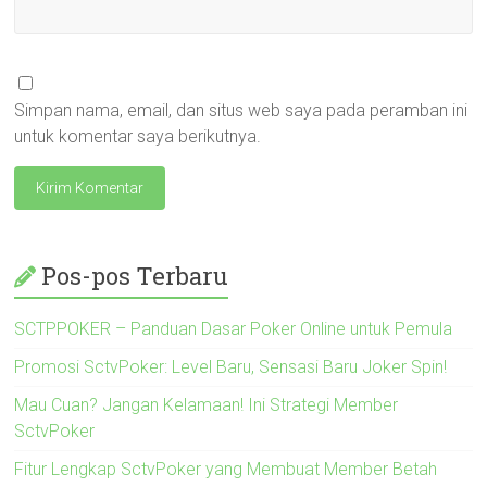
Simpan nama, email, dan situs web saya pada peramban ini
untuk komentar saya berikutnya.
Pos-pos Terbaru
SCTPPOKER – Panduan Dasar Poker Online untuk Pemula
Promosi SctvPoker: Level Baru, Sensasi Baru Joker Spin!
Mau Cuan? Jangan Kelamaan! Ini Strategi Member
SctvPoker
Fitur Lengkap SctvPoker yang Membuat Member Betah