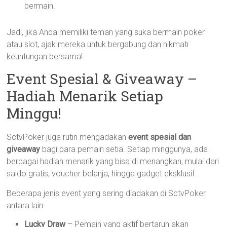
bermain.
Jadi, jika Anda memiliki teman yang suka bermain poker
atau slot, ajak mereka untuk bergabung dan nikmati
keuntungan bersama!
Event Spesial & Giveaway –
Hadiah Menarik Setiap
Minggu!
SctvPoker juga rutin mengadakan
event spesial dan
giveaway
bagi para pemain setia. Setiap minggunya, ada
berbagai hadiah menarik yang bisa di menangkan, mulai dari
saldo gratis, voucher belanja, hingga gadget eksklusif.
Beberapa jenis event yang sering diadakan di SctvPoker
antara lain:
Lucky Draw
– Pemain yang aktif bertaruh akan