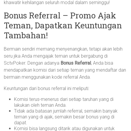
khawatir kehilangan seluruh modal dalam seminggu!
Bonus Referral – Promo Ajak
Teman, Dapatkan Keuntungan
Tambahan!
Bermain sendiri memang menyenangkan, tetapi akan lebih
seru jika Anda mengajak teman untuk bergabung di
SctvPoker. Dengan adanya
Bonus Referral
, Anda bisa
mendapatkan komisi dari setiap teman yang mendaftar dan
bermain menggunakan kode referral Anda.
Keuntungan dari bonus referral ini meliputi:
Komisi terus-menerus dari setiap taruhan yang di
lakukan oleh teman Anda.
Tidak ada batasan jumlah referral, semakin banyak
teman yang di ajak, semakin besar bonus yang di
dapat.
Komisi bisa langsung ditarik atau digunakan untuk