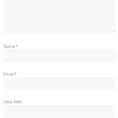
Nama
*
Email
*
Situs Web