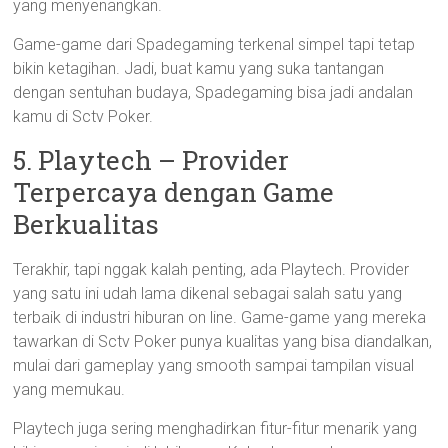
yang menyenangkan.
Game-game dari Spadegaming terkenal simpel tapi tetap
bikin ketagihan. Jadi, buat kamu yang suka tantangan
dengan sentuhan budaya, Spadegaming bisa jadi andalan
kamu di Sctv Poker.
5. Playtech – Provider
Terpercaya dengan Game
Berkualitas
Terakhir, tapi nggak kalah penting, ada Playtech. Provider
yang satu ini udah lama dikenal sebagai salah satu yang
terbaik di industri hiburan on line. Game-game yang mereka
tawarkan di Sctv Poker punya kualitas yang bisa diandalkan,
mulai dari gameplay yang smooth sampai tampilan visual
yang memukau.
Playtech juga sering menghadirkan fitur-fitur menarik yang