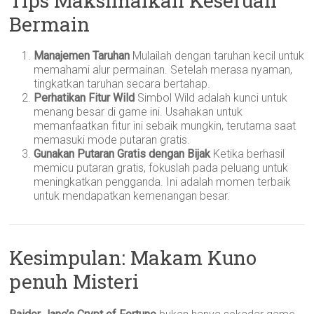
Tips Maksimalkan Keseruan
Bermain
Manajemen Taruhan
Mulailah dengan taruhan kecil untuk
memahami alur permainan. Setelah merasa nyaman,
tingkatkan taruhan secara bertahap.
Perhatikan Fitur Wild
Simbol Wild adalah kunci untuk
menang besar di game ini. Usahakan untuk
memanfaatkan fitur ini sebaik mungkin, terutama saat
memasuki mode putaran gratis.
Gunakan Putaran Gratis dengan Bijak
Ketika berhasil
memicu putaran gratis, fokuslah pada peluang untuk
meningkatkan pengganda. Ini adalah momen terbaik
untuk mendapatkan kemenangan besar.
Kesimpulan: Makam Kuno
penuh Misteri