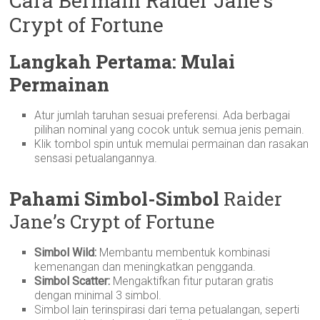
Cara Bermain Raider Jane’s
Crypt of Fortune
Langkah Pertama: Mulai
Permainan
Atur jumlah taruhan sesuai preferensi. Ada berbagai
pilihan nominal yang cocok untuk semua jenis pemain.
Klik tombol spin untuk memulai permainan dan rasakan
sensasi petualangannya.
Pahami Simbol-Simbol
Raider
Jane’s Crypt of Fortune
Simbol Wild:
Membantu membentuk kombinasi
kemenangan dan meningkatkan pengganda.
Simbol Scatter:
Mengaktifkan fitur putaran gratis
dengan minimal 3 simbol.
Simbol lain terinspirasi dari tema petualangan, seperti