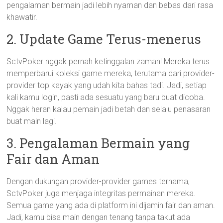
pengalaman bermain jadi lebih nyaman dan bebas dari rasa
khawatir.
2. Update Game Terus-menerus
SctvPoker nggak pernah ketinggalan zaman! Mereka terus
memperbarui koleksi game mereka, terutama dari provider-
provider top kayak yang udah kita bahas tadi. Jadi, setiap
kali kamu login, pasti ada sesuatu yang baru buat dicoba.
Nggak heran kalau pemain jadi betah dan selalu penasaran
buat main lagi.
3. Pengalaman Bermain yang
Fair dan Aman
Dengan dukungan provider-provider games ternama,
SctvPoker juga menjaga integritas permainan mereka.
Semua game yang ada di platform ini dijamin fair dan aman.
Jadi, kamu bisa main dengan tenang tanpa takut ada