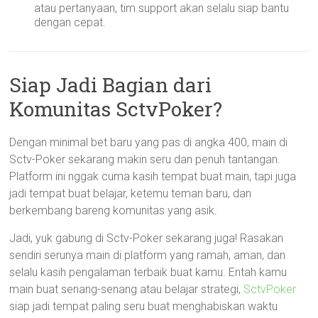
atau pertanyaan, tim support akan selalu siap bantu
dengan cepat.
Siap Jadi Bagian dari
Komunitas SctvPoker?
Dengan minimal bet baru yang pas di angka 400, main di
Sctv-Poker sekarang makin seru dan penuh tantangan.
Platform ini nggak cuma kasih tempat buat main, tapi juga
jadi tempat buat belajar, ketemu teman baru, dan
berkembang bareng komunitas yang asik.
Jadi, yuk gabung di Sctv-Poker sekarang juga! Rasakan
sendiri serunya main di platform yang ramah, aman, dan
selalu kasih pengalaman terbaik buat kamu. Entah kamu
main buat senang-senang atau belajar strategi,
SctvPoker
siap jadi tempat paling seru buat menghabiskan waktu