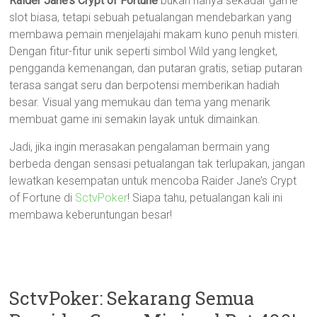
Raider Jane’s Crypt of Fortune
bukan hanya sekadar game
slot biasa, tetapi sebuah petualangan mendebarkan yang
membawa pemain menjelajahi makam kuno penuh misteri.
Dengan fitur-fitur unik seperti simbol Wild yang lengket,
pengganda kemenangan, dan putaran gratis, setiap putaran
terasa sangat seru dan berpotensi memberikan hadiah
besar. Visual yang memukau dan tema yang menarik
membuat game ini semakin layak untuk dimainkan.
Jadi, jika ingin merasakan pengalaman bermain yang
berbeda dengan sensasi petualangan tak terlupakan, jangan
lewatkan kesempatan untuk mencoba Raider Jane’s Crypt
of Fortune di
SctvPoker
! Siapa tahu, petualangan kali ini
membawa keberuntungan besar!
SctvPoker: Sekarang Semua