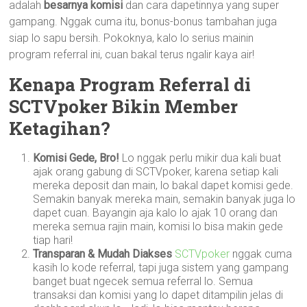
adalah
besarnya komisi
dan cara dapetinnya yang super
gampang. Nggak cuma itu, bonus-bonus tambahan juga
siap lo sapu bersih. Pokoknya, kalo lo serius mainin
program referral ini, cuan bakal terus ngalir kaya air!
Kenapa Program Referral di
SCTVpoker Bikin Member
Ketagihan?
Komisi Gede, Bro!
Lo nggak perlu mikir dua kali buat
ajak orang gabung di SCTVpoker, karena setiap kali
mereka deposit dan main, lo bakal dapet komisi gede.
Semakin banyak mereka main, semakin banyak juga lo
dapet cuan. Bayangin aja kalo lo ajak 10 orang dan
mereka semua rajin main, komisi lo bisa makin gede
tiap hari!
Transparan & Mudah Diakses
SCTVpoker
nggak cuma
kasih lo kode referral, tapi juga sistem yang gampang
banget buat ngecek semua referral lo. Semua
transaksi dan komisi yang lo dapet ditampilin jelas di