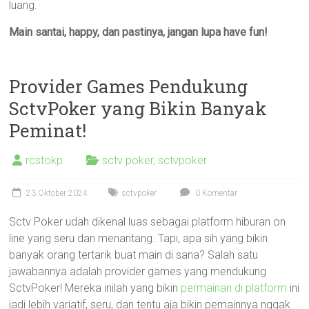
luang.
Main santai, happy, dan pastinya, jangan lupa have fun!
Provider Games Pendukung
SctvPoker yang Bikin Banyak
Peminat!
rcstokp
sctv poker
,
sctvpoker
23 Oktober 2024
sctvpoker
0 Komentar
Sctv Poker udah dikenal luas sebagai platform hiburan on
line yang seru dan menantang. Tapi, apa sih yang bikin
banyak orang tertarik buat main di sana? Salah satu
jawabannya adalah provider games yang mendukung
SctvPoker! Mereka inilah yang bikin
permainan di platform
ini
jadi lebih variatif, seru, dan tentu aja bikin pemainnya nggak