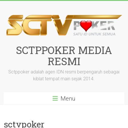
Skip
to
content
SCTPPOKER MEDIA
RESMI
Sctppoker adalah agen IDN resmi berpengaruh sebagai
kiblat tempat main sejak 2014.
Menu
sctvpoker