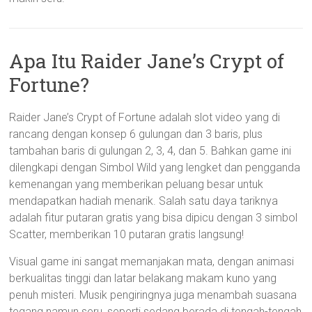
Apa Itu Raider Jane’s Crypt of
Fortune?
Raider Jane’s Crypt of Fortune adalah slot video yang di
rancang dengan konsep 6 gulungan dan 3 baris, plus
tambahan baris di gulungan 2, 3, 4, dan 5. Bahkan game ini
dilengkapi dengan Simbol Wild yang lengket dan pengganda
kemenangan yang memberikan peluang besar untuk
mendapatkan hadiah menarik. Salah satu daya tariknya
adalah fitur putaran gratis yang bisa dipicu dengan 3 simbol
Scatter, memberikan 10 putaran gratis langsung!
Visual game ini sangat memanjakan mata, dengan animasi
berkualitas tinggi dan latar belakang makam kuno yang
penuh misteri. Musik pengiringnya juga menambah suasana
tegang namun seru, seperti sedang berada di tengah-tengah