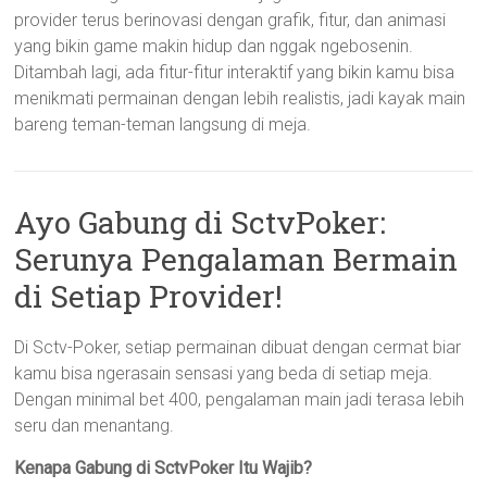
provider terus berinovasi dengan grafik, fitur, dan animasi
yang bikin game makin hidup dan nggak ngebosenin.
Ditambah lagi, ada fitur-fitur interaktif yang bikin kamu bisa
menikmati permainan dengan lebih realistis, jadi kayak main
bareng teman-teman langsung di meja.
Ayo Gabung di SctvPoker:
Serunya Pengalaman Bermain
di Setiap Provider!
Di Sctv-Poker, setiap permainan dibuat dengan cermat biar
kamu bisa ngerasain sensasi yang beda di setiap meja.
Dengan minimal bet 400, pengalaman main jadi terasa lebih
seru dan menantang.
Kenapa Gabung di SctvPoker Itu Wajib?