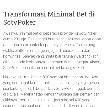
Transformasi Minimal Bet di
SctvPoker
Awalnya, minimal bet di beberapa provider di SctvPoker
cuma 200 aja. Pas banget buat yang baru mau coba-coba
atau mau main santai tanpa banyak resiko. Tapi, seiring
waktu, platform ini dengerin juga nih suara-suara dari
komunitas. Banyak yang minta biar taruhannya ditingkatin
dikit, biar ada lebih banyak keseruan dan tantangan. Alhasil,
SctvPoker menaikkan minimal bet ke angka 800.
Naiknya minimal bet ke 800 sempat bikin heboh, lho. Ada
yang semangat karena makin seru, ada juga yang ngerasa
jadi tantangan lebih besar. Tapi, Sctv-Poker nggak berhenti
di situ aja. Mereka tetap dengar masukan dari pemain dan
akhirnya, mereka turunkan lagi jadi minimal 400 yang
dianggap pas buat semua kalangan, baik yang main santai