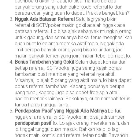
dashboard akun lo. Jadi, lo bisa mantau berapa
banyak orang yang udah pake kode referral lo dan
berapa cuan yang udah lo dapet. Praktis banget, kan?
Nggak Ada Batasan Referral
Satu lagi yang bikin
referral di SCTVpoker makin gokil adalah nggak ada
batasan referral. Lo bisa ajak sebanyak mungkin orang
untuk gabung, dan semuanya bakal terus menghasilkan
cuan buat lo selama mereka aktif main. Nggak ada
limit berapa banyak orang yang bisa lo undang, jadi
makin banyak temen yang join, makin tebel dompet lo.
Bonus Tambahan yang Gokil
Selain dapet komisi dari
setiap referral, SCTVpoker juga sering kasih bonus
tambahan buat member yang referral-nya aktif.
Misalnya, lo ajak 5 orang yang aktif main, lo bisa dapet
bonus referral tambahan. Kadang bonusnya berupa
uang tunai, kadang juga bisa dapet free spin atau
hadiah menarik lainnya. Pokoknya, cuan nambah terus
tanpa harus nunggu lama.
Pendapatan Pasif yang Nggak Ada Matinya
Lo tau
nggak sih, referral di SCTVpoker ini bisa jadi sumber
pendapatan pasif
lo. Lo ajak orang, mereka main, dan
lo tinggal tunggu cuan masuk. Bahkan kalo lo lagi
nggak main, komisi dari referral tetap ngalir. Bayangin